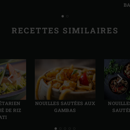
B
RECETTES SIMILAIRES
Diapo
Diap
précédente
suiv
ÉTARIEN
NOUILLES SAUTÉES AUX
NOUILLE
É DE RIZ
GAMBAS
SAUTÉ
ATI