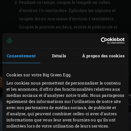
Pendant ce temps, coupez le tempeh en cubes
d’environ 1½ centimètre. Épluchez les oignons et
coupez-les en morceaux d’environ 1 centimètre.
Coupez le poivron en deux, retirez le pédoncule et
les graines puis coupez la chair en gros morceaux.
Égouttez les haricots de Lima et les haricots rouges.
Coupez les oignons verts et le piment en fines
Consentement
Détails
À propos des cookies
rondelles. Épluchez et hachez finement l’ail. Coupez
les olives en deux.
Cookies sur votre Big Green Egg.
Les cookies nous permettent de personnaliser le contenu
et les annonces, d'offrir des fonctionnalités relatives aux
médias sociaux et d'analyser notre trafic. Nous partageons
également des informations sur l'utilisation de notre site
avec nos partenaires de médias sociaux, de publicité et
d'analyse, qui peuvent combiner celles-ci avec d'autres
informations que vous leur avez fournies ou qu'ils ont
collectées lors de votre utilisation de leurs services.