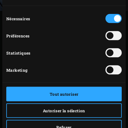
Sélection
Nécessaires
du
PRÉPARATION
consentement
Mettez le tempeh et l’oignon dans le wok et versez
Préférences
l’huile d’olive par-dessus. Faites cuire pendant 8 à
10 minutes jusqu’à ce que le tempeh soit doré de
Statistiques
toutes parts ; remuez de temps en temps, en
refermant le couvercle de l’EGG après chaque
Marketing
manipulation.
Ajoutez les noix de cajou dans le wok, faites-les
cuire pendant environ 2 minutes, puis ajoutez le
Tout autoriser
poivron. Faites de nouveau cuire le tout pendant 2
minutes, puis ajoutez les haricots de Lima et les
Autoriser la sélection
haricots rouges, l’oignon vert, le piment, l’ail, les
olives et la vergeoise brune au sauté. Mélangez
Refuser