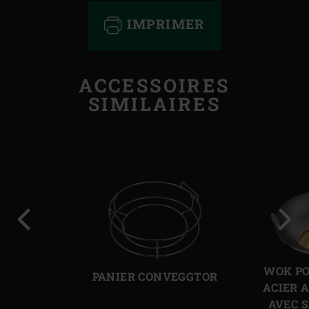
IMPRIMER
ACCESSOIRES
SIMILAIRES
Diapo
Diap
précédente
suiv
WOK PO
PANIER CONVEGGTOR
ACIER 
AVEC 