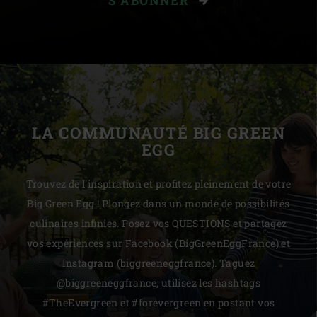
S'ABONNER
LA COMMUNAUTÉ BIG GREEN
EGG
Trouvez de l'inspiration et profitez pleinement de votre
Big Green Egg ! Plongez dans un monde de possibilités
culinaires infinies. Posez vos QUESTIONS et partagez
vos expériences sur Facebook (BigGreenEggFrance) et
Instagram (biggreeneggfrance). Taguez
@biggreeneggfrance, utilisez les hashtags
#TheEvergreen et #forevergreen en postant vos