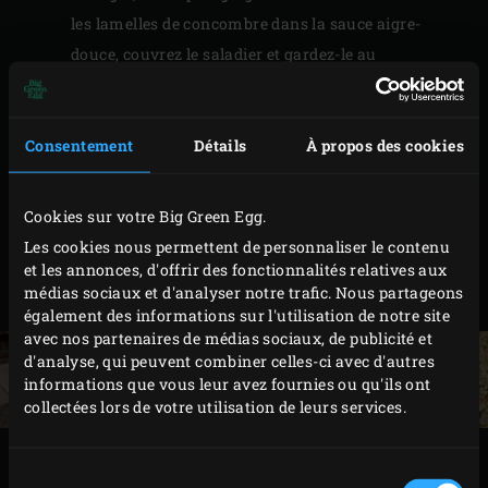
les lamelles de concombre dans la sauce aigre-
douce, couvrez le saladier et gardez-le au
réfrigérateur.
Pour réaliser la marinade, épluchez le gingembre,
Consentement
Détails
À propos des cookies
les oignons et l’ail. Débitez ces derniers, ainsi que le
piment, en gros morceaux et réduisez le tout en
purée dans un robot de cuisine. Badigeonnez les
Cookies sur votre Big Green Egg.
morceaux de lard très généreusement du mélange,
Les cookies nous permettent de personnaliser le contenu
couvrez-les et laissez-les mariner au moins une
et les annonces, d'offrir des fonctionnalités relatives aux
médias sociaux et d'analyser notre trafic. Nous partageons
heure au réfrigérateur.
également des informations sur l'utilisation de notre site
avec nos partenaires de médias sociaux, de publicité et
d'analyse, qui peuvent combiner celles-ci avec d'autres
informations que vous leur avez fournies ou qu'ils ont
collectées lors de votre utilisation de leurs services.
PRÉPARATION
Sélection