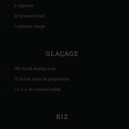
2 oignons
10 gousses d’ail
½ piment rouge
GLAÇAGE
150 ml de
ketjap asin
75 ml de sirop de gingembre
1 c. à s. de
sambal oelek
RIZ