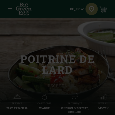
Menu
Langue
BE_FR
POITRINE DE
LARD
RECETTE
SERVICE
CATÉGORIE
TECHNIQUE
NIVEAU
PLAT PRINCIPAL
VIANDE
CUISSON INDIRECTE,
MOYEN
GRILLADE