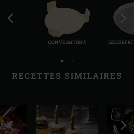
Diapo
Diap
précédente
suiv
CONVEGGTOR®
LÈCHEFRI
RECETTES SIMILAIRES