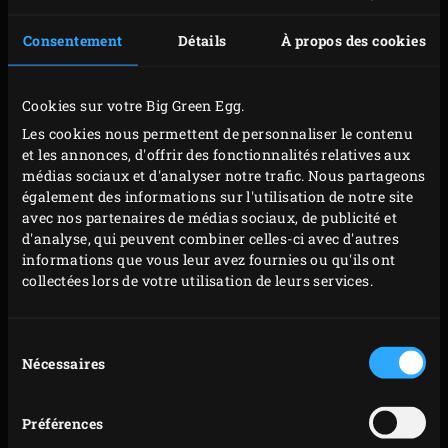
Disposez les rib fingers sur la plaque de
cuisson
Consentement
Détails
À propos des cookies
ronde perforée
puis placez celle-ci sur la grille et
rabattez le couvercle de l’EGG. Laissez cuire vos rib
fingers pendant env. 2 heures.
Cookies sur votre Big Green Egg.
Sortez la plaque contenant les rib fingers de l’EGG et
Les cookies nous permettent de personnaliser le contenu
transvasez-les dans la
lèchefrite ronde
. Faites
et les annonces, d'offrir des fonctionnalités relatives aux
médias sociaux et d'analyser notre trafic. Nous partageons
monter la température de l’EGG à 180 °C.
également des informations sur l'utilisation de notre site
Mélangez les ingrédients du glaçage et enrobez-en
avec nos partenaires de médias sociaux, de publicité et
les rib fingers. Posez la lèchefrite sur la grille et
d'analyse, qui peuvent combiner celles-ci avec d'autres
informations que vous leur avez fournies ou qu'ils ont
rabattez le couvercle de l’EGG. Laissez les rib fingers
collectées lors de votre utilisation de leurs services.
cuire pendant encore env. 15 minutes tout en les
badigeonnant entretemps 2 ou 3 fois de votre
Sélection
glaçage. Pendant ce temps, taillez le concombre en
Nécessaires
du
très fines lanières. Retirez le pédoncule et les
consentement
graines du piment et débitez sa chair ainsi que
Préférences
l’oignon de printemps en fines rondelles.