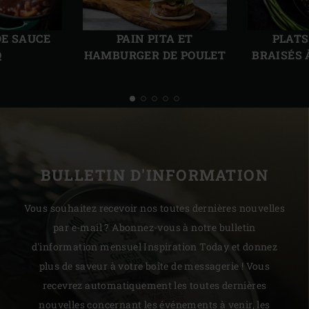
Diapo
Diap
précédente
suiv
DE SAUCE
PAIN PITA ET
PLATS
Q
HAMBURGER DE POULET
BRAISÉS 
BULLETIN D'INFORMATION
Vous souhaitez recevoir nos toutes dernières nouvelles
par e-mail ? Abonnez-vous à notre bulletin
d'information mensuel Inspiration Today et donnez
plus de saveur à votre boîte de messagerie ! Vous
recevrez automatiquement les toutes dernières
nouvelles concernant les événements à venir, les