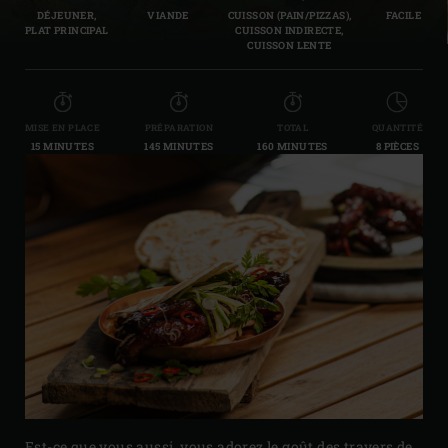
DÉJEUNER,
VIANDE
CUISSON (PAIN/PIZZAS),
FACILE
PLAT PRINCIPAL
CUISSON INDIRECTE,
CUISSON LENTE
MISE EN PLACE
PRÉPARATION
TOTAL
QUANTITÉ
15 MINUTES
145 MINUTES
160 MINUTES
8 PIÈCES
Est-ce que vous aussi, vous adorez le goût des travers de