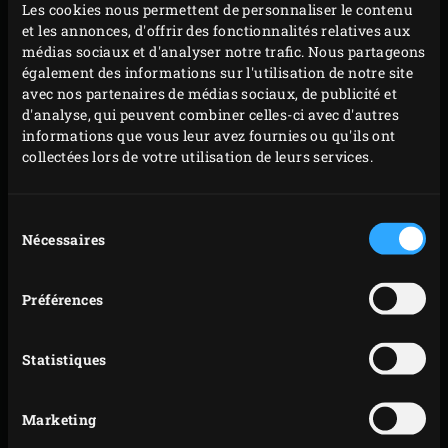
Les cookies nous permettent de personnaliser le contenu
important lors de la réalisation du levain est la
et les annonces, d'offrir des fonctionnalités relatives aux
température de l’eau que l’on ajoute. Pour cela, j’utilise la
médias sociaux et d'analyser notre trafic. Nous partageons
également des informations sur l'utilisation de notre site
règle des 55. On part du chiffre 55 et on soustrait la
avec nos partenaires de médias sociaux, de publicité et
température de la farine et la température ambiante. Le
d'analyse, qui peuvent combiner celles-ci avec d'autres
chiffre restant correspond à la température de l’eau
informations que vous leur avez fournies ou qu'ils ont
collectées lors de votre utilisation de leurs services.
souhaitée. Cela permet de contrôler la température de
votre levain, qui doit être comprise entre
16 et 18°C. »
Sélection
Nécessaires
du
consentement
Préférences
Statistiques
Marketing