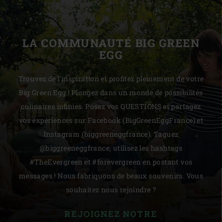
LA COMMUNAUTÉ BIG GREEN
EGG
Trouvez de l'inspiration et profitez pleinement de votre
Big Green Egg ! Plongez dans un monde de possibilités
culinaires infinies. Posez vos QUESTIONS et partagez
vos expériences sur Facebook (BigGreenEggFrance) et
Instagram (biggreeneggfrance). Taguez
@biggreeneggfrance, utilisez les hashtags
#TheEvergreen et #forevergreen en postant vos
messages ! Nous fabriquons de beaux souvenirs. Vous
souhaitez nous rejoindre ?
REJOIGNEZ NOTRE