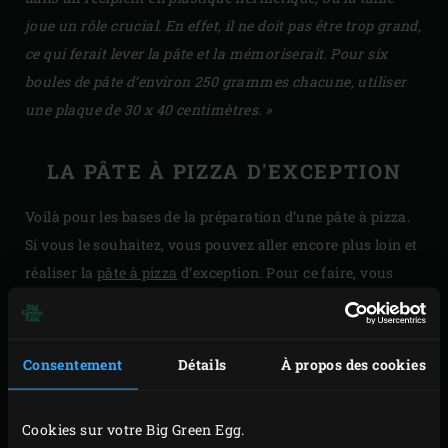
joue un rôle crucial. En effet, il ne doit pas être trop grand,
ce qui ferait lever la pâte et la mémoriserait. Pour six
boules de pâte d’environ 250 grammes chacune, utiliser
une plaque de 30 x 40 centimètres. »
LA PÂTE À PIZZA D'EXCEPTION
Voilà pour les bases de la préparation d’une pâte à pizza.
Si vous le souhaitez, vous pouvez aller encore plus loin et
réaliser la
pâte à pizza
d’exception. Pour ce faire, vous
créez d’abord une pré-pâte, à base de farine, d’eau et de
levure, qui rendra votre pâte – et donc votre fond –
encore plus savoureuse et aromatique grâce au
Consentement
Détails
À propos des cookies
processus de fermentation prolongé. Il suffit de mélanger
et non de pétrir les ingrédients de la pré-pâte et celle-ci est
Cookies sur votre Big Green Egg.
plus ferme que la pâte finale. Vincenzo :
« Un détail