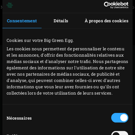
Merci d'accepter
les cookies marketing
pour regarder cette vidéo
Consentement
Détails
À propos des cookies
Cookies sur votre Big Green Egg.
Les cookies nous permettent de personnaliser le contenu
Après deux éditions aussi bien savoureuses que réussies
et les annonces, d'offrir des fonctionnalités relatives aux
médias sociaux et d'analyser notre trafic. Nous partageons
en 2016 et 2017, Big Green Egg Belgique & Luxembourg
également des informations sur l'utilisation de notre site
organise de nouveau une Foire des saveurs.
avec nos partenaires de médias sociaux, de publicité et
d'analyse, qui peuvent combiner celles-ci avec d'autres
informations que vous leur avez fournies ou qu'ils ont
Cette journée dédicacée à la gastronomie se tiendra cette
collectées lors de votre utilisation de leurs services.
année le dimanche 10 juin sur un tout nouveau site: nous
allons nous installer dans la Kruitfabriek (Steenkaai 44D
Sélection
à Vilvoorde)!
Nécessaires
du
consentement
Le principe de la manifestation demeure cependant le
même : un après-midi haut en parfums et saveurs animé