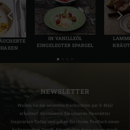
Vorherige
Näch
Folie
Folie
IN VANILLEÖL
LAMMK
RÄUCHERTE
EINGELEGTER SPARGEL
KRÄUT
SHAXEN
NEWSLETTER
Wollen Sie die neuesten Nachrichten per E-Mail
erhalten? Abonnieren Sie unseren Newsletter
Inspiration Today und geben Sie Ihrem Postfach einen
kulinarischen Touch. Sie erhalten dann automatisch