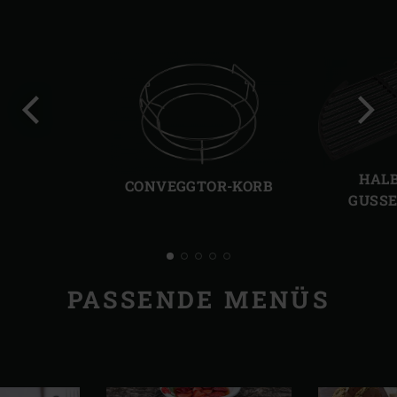
Vorherige
Näch
Folie
Folie
HAL
CONVEGGTOR-KORB
GUSSE
PASSENDE MENÜS