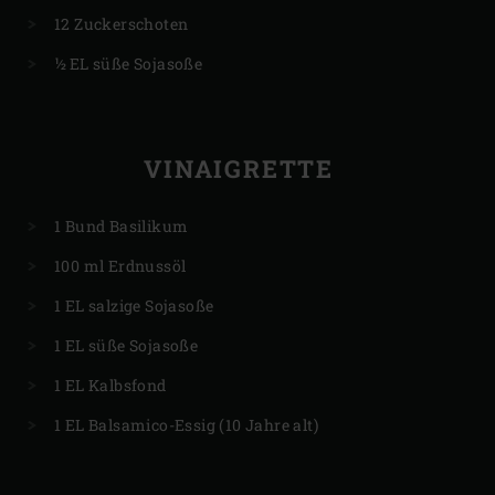
12 Zuckerschoten
½ EL süße Sojasoße
VINAIGRETTE
1 Bund Basilikum
100 ml Erdnussöl
1 EL salzige Sojasoße
1 EL süße Sojasoße
1 EL Kalbsfond
1 EL Balsamico-Essig (10 Jahre alt)