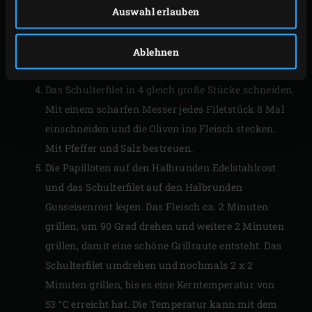
Auswahl erlauben
die Kartoffeln, die Zuckerschoten und die
Kirschtomaten über die Folie verteilen und mit
Pfeffer und Salz würzen. Mit Sojasoße beträufeln
Ablehnen
und die Folie zu Papilloten zusammenfallten.
Das Schulterfilet in 4 gleich große Stücke schneiden.
Mit einem scharfen Messer jedes Filetstück 8 Mal
einschneiden und die Oliven ins Fleisch stecken.
Mit Pfeffer und Salz bestreuen.
Die Papilloten auf den Halbrunden Edelstahlrost
und das Schulterfilet auf den Halbrunden
Gusseisenrost legen. Das Fleisch ca. 2 Minuten
grillen, um 90 Grad drehen und weitere 2 Minuten
grillen, damit eine schöne Grillraute entsteht. Das
Schulterfilet umdrehen und nochmals 2 x 2
Minuten grillen, bis es eine Kerntemperatur von
53 °C erreicht hat. Die Temperatur kann mit dem