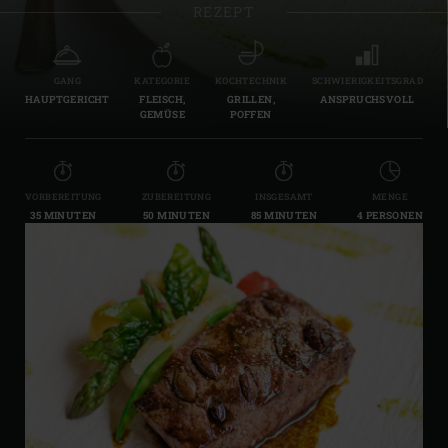
REZEPT
GANG
KATEGORIE
KOCHTECHNIK
SCHWIERIGKEITSGRAD
HAUPTGERICHT
FLEISCH,
GRILLEN,
ANSPRUCHSVOLL
GEMÜSE
POFFEN
VORBEREITUNG
ZUBEREITUNG
INSGESAMT
MENGE
35 MINUTEN
50 MINUTEN
85 MINUTEN
4 PERSONEN