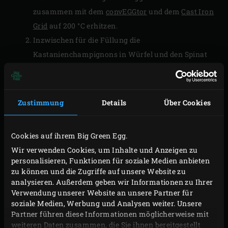
zusammen mit dem
convEGGtor
und dem
Cast Iron
Grid
auf 200 °C erhitzen.
Inzwischen für die Füllung die
Kastanienchampignons in Würfel und den Spinat
fein schneiden. Die Bananenschalotten und den
Knoblauch schälen und fein schneiden. Die
Blättchen des Thymians abzupfen und fein hacken,
Zustimmung
Details
Über Cookies
dann den Fetakäse in ungefähr 1 cm große Würfel
schneiden.
Cookies auf ihrem Big Green Egg.
Das Sonnenblumenöl im
Cast Iron Dutch Oven
auf
Wir verwenden Cookies, um Inhalte und Anzeigen zu
dem Rost des EGGs erhitzen. Die
personalisieren, Funktionen für soziale Medien anbieten
Kastanienchampignons zugeben und in einigen
zu können und die Zugriffe auf unsere Website zu
analysieren. Außerdem geben wir Informationen zu Ihrer
Minuten goldbraun braten. Nun den fein
Verwendung unserer Website an unsere Partner für
geschnittenen Spinat, die Schalotten, den
soziale Medien, Werbung und Analysen weiter. Unsere
Knoblauch und die Pinienkerne hineinrühren und
Partner führen diese Informationen möglicherweise mit
weiteren Daten zusammen, die Sie ihnen bereitgestellt
braten, bis der Spinat eingesunken ist, dann das