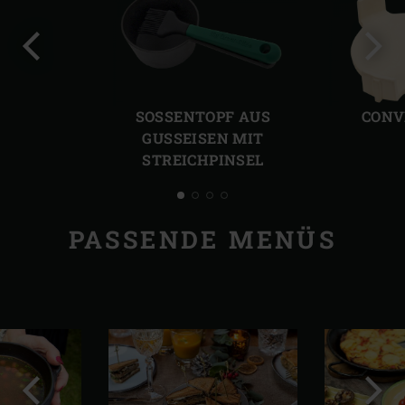
Vorherige
Näch
Folie
Folie
SOSSENTOPF AUS G
CONV
USSEISEN MIT S
TREICHPINSEL
PASSENDE MENÜS