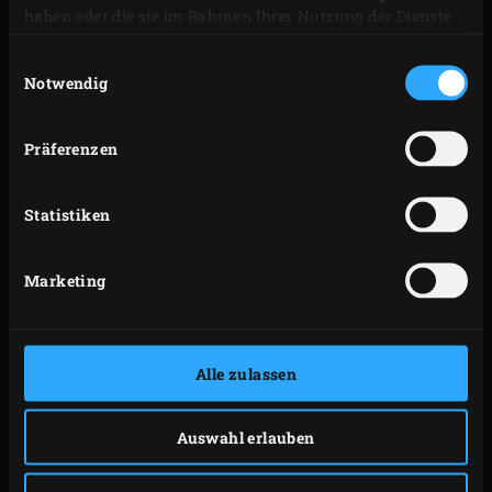
haben oder die sie im Rahmen Ihrer Nutzung der Dienste
Ganze mit Pfeffer und Salz abschmecken. Den
gesammelt haben.
Thymian hinzufügen und die Mischung
Einwilligungsauswahl
Notwendig
durchrühren.
Die Zucchini der Länge nach halbieren und die
Samenleisten mit einem Löffel herausschaben. Das
Präferenzen
Fruchtfleisch mit Pfeffer und Salz bestreuen. Die
Zucchinihälften mit der Schnittfläche nach unten
Statistiken
auf den Rost legen und den Deckel des EGGs
schließen. Dann die Zucchini 3 Minuten grillen,
Marketing
dann eine Vierteldrehung drehen, damit sie ein
schönes Grillmuster bekommen, und nochmals 3
Minuten grillen.
Alle zulassen
Die Zucchinihälften aus dem EGG herausnehmen.
Die Füllung in die ausgehöhlten Zucchini geben und
Auswahl erlauben
diese mit den Fetawürfeln bestreuen. Dann die
Zucchini mit der Schale nach unten auf den Rost