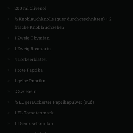
200 ml Olivenöl
½ Knoblauchknolle (quer durchgeschnitten) + 2
frische Knoblauchzehen
1 Zweig Thymian
1 Zweig Rosmarin
4 Lorbeerblätter
1 rote Paprika
1 gelbe Paprika
2 Zwiebeln
½ EL geräuchertes Paprikapulver (süß)
1 EL Tomatenmark
1 l Gemüsebouillon