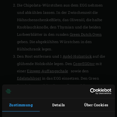
Die Chipolata-Würstchen aus dem EGG nehmen
und abkühlen lassen. In der Zwischenzeit die
Hähnchenschenkelfilets, das Olivenöl, die halbe
Knoblauchknolle, den Thymian und die beiden
Lorbeerblätter in den runden
Green Dutch Oven
geben. Die abgekühlten Würstchen in den
Kühlschrank legen.
Den Rost entfernen und 1
Apfel-Holzstück
auf die
glühende Holzkohle legen. Den
ConvEGGtor
mit
einer
Einweg-Auffangschale
sowie den
Edelstahlrost
in das EGG einsetzen. Den Green
Dutch Oven auf den Rost stellen und den
Bauchspeck mit der Fettschicht nach oben daneben
legen. Den Deckel des EGGs schließen und das EGG
Zustimmung
Details
Über Cookies
auf 100 °C erhitzen. Die Hähnchenschenkelfilets ca.
1,5 Stunden konfieren lassen, während der