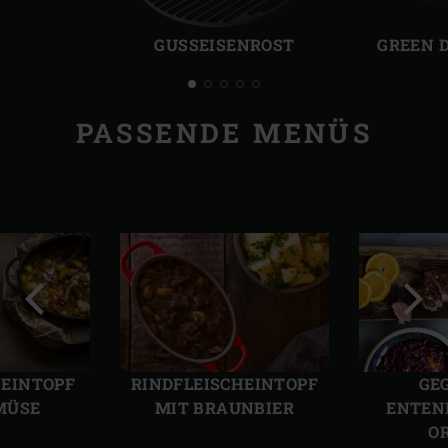
Vorherige
Näch
Folie
Folie
GUSSEISENROST
GREEN 
PASSENDE MENÜS
Vorherige
Näch
Folie
Folie
­EINTOPF
RINDFLEISCHEIN­TOPF
GE
MÜSE
MIT BRAUNBIER
ENTEN
O