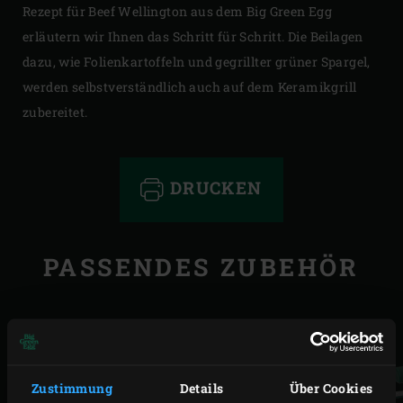
Rezept für Beef Wellington aus dem Big Green Egg
erläutern wir Ihnen das Schritt für Schritt. Die Beilagen
dazu, wie Folienkartoffeln und gegrillter grüner Spargel,
werden selbstverständlich auch auf dem Keramikgrill
zubereitet.
DRUCKEN
PASSENDES ZUBEHÖR
Zustimmung
Details
Über Cookies