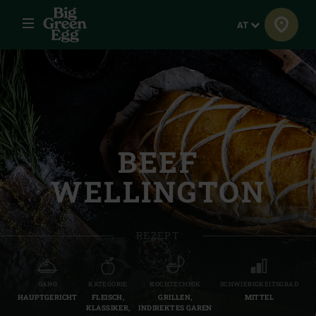
Menü
Sprache
AT
BEEF
WELLINGTON
REZEPT
GANG
KATEGORIE
KOCHTECHNIK
SCHWIERIGKEITSGRAD
HAUPTGERICHT
FLEISCH,
GRILLEN,
MITTEL
KLASSIKER,
INDIREKTES GAREN