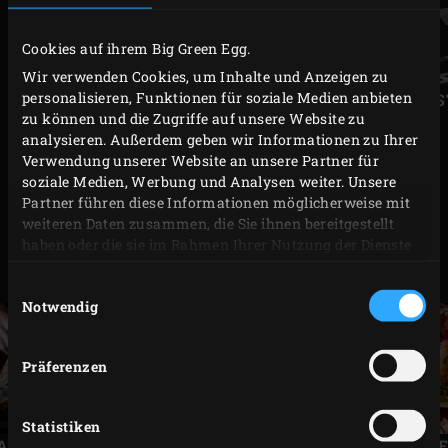
Cookies auf ihrem Big Green Egg.
Vorherige
Näch
Wir verwenden Cookies, um Inhalte und Anzeigen zu
Folie
Folie
personalisieren, Funktionen für soziale Medien anbieten
GUSSEISENROST
ROS
zu können und die Zugriffe auf unsere Website zu
analysieren. Außerdem geben wir Informationen zu Ihrer
Verwendung unserer Website an unsere Partner für
soziale Medien, Werbung und Analysen weiter. Unsere
PASSENDE MENÜS
Partner führen diese Informationen möglicherweise mit
weiteren Daten zusammen, die Sie ihnen bereitgestellt
haben oder die sie im Rahmen Ihrer Nutzung der Dienste
gesammelt haben.
Einwilligungsauswahl
Notwendig
Präferenzen
Vorherige
Näch
Statistiken
Folie
Folie
 LAMMRACK
CHRISTSTOLLEN MIT
GEFÜLLT