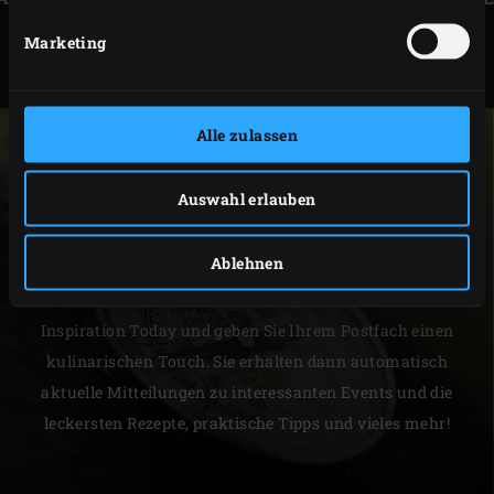
PREISELBEER- KOMPOTT
Marketing
Alle zulassen
Auswahl erlauben
NEWSLETTER
Ablehnen
Wollen Sie die neuesten Nachrichten per E-Mail
erhalten? Abonnieren Sie unseren Newsletter
Inspiration Today und geben Sie Ihrem Postfach einen
kulinarischen Touch. Sie erhalten dann automatisch
aktuelle Mitteilungen zu interessanten Events und die
leckersten Rezepte, praktische Tipps und vieles mehr!