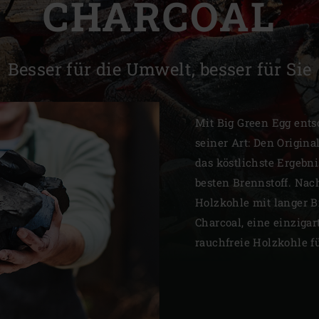
CHARCOAL
Slovenia | Slovenija
Spain | España
Besser für die Umwelt, besser für Sie
Sweden | Sverige
Switzerland (French) 
Mit Big Green Egg ents
seiner Art: Den Origina
Switzerland | Schwei
das köstlichste Ergebn
Turkey | Türkiye
besten Brennstoff. Nac
Holzkohle mit langer 
Charcoal, eine einzigar
rauchfreie Holzkohle 