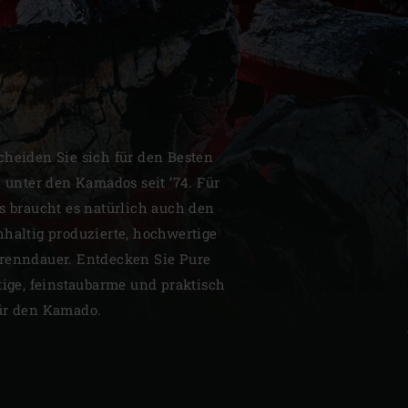
| Schweiz (Français)
cheiden Sie sich für den Besten
l unter den Kamados seit ’74. Für
z
is braucht es natürlich auch den
hhaltig produzierte, hochwertige
Brenndauer. Entdecken Sie Pure
tige, feinstaubarme und praktisch
für den Kamado.