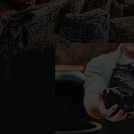
Denmark | Danmark
Estonia | Eesti
Finland | Suomi
France | France
Germany | Deutschland
Greece | Ελλάδα
Hungary | Magyarország