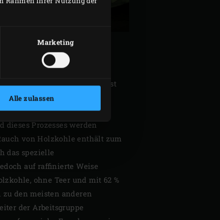
 im Rahmen Ihrer Nutzung der
Marketing
STELLT?
ahl ist, erläutern wir zunächst
sauerstoffarmen Umgebung
Alle zulassen
rfällt Holz bei hohen
nd dieses Prozesses werden
r Rauch von Holzkohle enthält zum
h das spezielle
doch auf raffinierte Weise
olzkohle, ohne Teer und mit 62 %
h zu den meisten anderen
eiter der Arbeitsgruppe