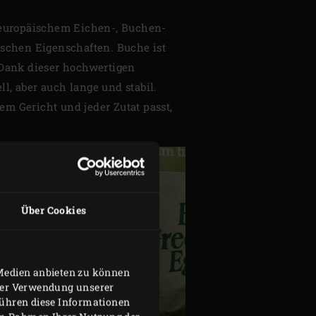
m europäischem Eichen-, Buchen-
ischen Eigenschaften. Buche ist
 Dank dieser hochwertigen
, aber auch lange und stabil.
m Gericht und jeder Zutat passt,
Über Cookies
 Medien anbieten zu können
hrer Verwendung unserer
führen diese Informationen