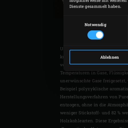
möglicherweise mit weiteren 
Dienste gesammelt haben.
Einwilligungsauswahl
Notwendig
WIE W
Um Ihnen zu erklären, warum Pu
kurz, wie Holzkohle im Allgeme
Ablehnen
verkohltes Holz. Dieser Zersetz
Temperaturen in Gase, Flüssigk
unerwünschte Gase freigesetzt, 
Beispiel polyzyklische aromatis
Herstellungsverfahren von Pure
entzogen, ohne in die Atmosphä
weniger Stickstoff- und 82 % w
Holzkohlearten. Diese Ergebnis