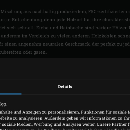
r Mischung aus nachhaltig produziertem, FSC-zertifizierte
ste Entscheidung, denn jede Holzart hat ihre charakterist
et sich schnell. Eiche und Hainbuche sind härtere Hölzer.
 anderem im Vergleich zu vielen anderen Holzkohlen schnell
r einen angenehm neutralen Geschmack, der perfekt zu jede
zubereiten oder garen.
Details
Egg.
halte und Anzeigen zu personalisieren, Funktionen für soziale
Website zu analysieren. Außerdem geben wir Informationen zu I
r soziale Medien, Werbung und Analysen weiter. Unsere Partner 