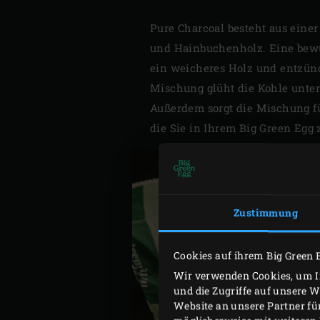
Pure Charcoal besteht aus eine
und Hainbuchenholz. Eine bewus
ein weicheres Holz und entzünd
Mischung glüht die Kohle unter
Außerdem sorgt die Mischung fü
die Sie in Ihrem Big Green Egg 
Zustimmung
Cookies auf ihrem Big Green 
Wir verwenden Cookies, um In
und die Zugriffe auf unsere 
Website an unsere Partner fü