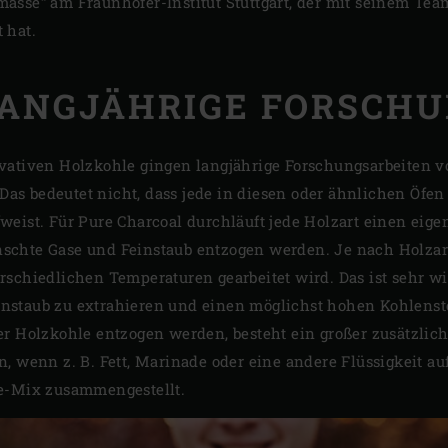
asse“ am Fraunhofer-Institut Stuttgart, der mit seinem T
 hat.
ANGJÄHRIGE FORSCH
vativen Holzkohle gingen langjährige Forschungsarbeiten vor
 Das bedeutet nicht, dass jede in diesen oder ähnlichen Öfen
weist. Für Pure Charcoal durchläuft jede Holzart einen eige
chte Gase und Feinstaub entzogen werden. Je nach Holzart
schiedlichen Temperaturen gearbeitet wird. Das ist sehr wi
staub zu extrahieren und einen möglichst hohen Kohlenstof
r Holzkohle entzogen werden, besteht ein großer zusätzlich
, wenn z. B. Fett, Marinade oder eine andere Flüssigkeit auf
le-Mix zusammengestellt.