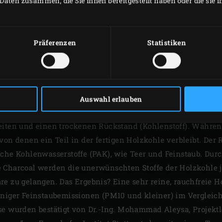
Daten zusammen, die Sie ihnen bereitgestellt haben oder die sie
Präferenzen
Statistiken
IRD HOLZKOHLE HERGE
re Charcoal eine so nachhaltige und verantwortungsvolle W
inen hergestellt wird. Holzkohle ist durch Hitze in einer 
Auswahl erlauben
ungsprozess wird als Pyrolyse bezeichnet. Durch Pyrolyse ze
eiten und einen trockenen Rückstand (Kohlenstoff). Währe
von denen ein Teil in der fertigen Holzkohle verbleibt. De
che Kohlenwasserstoffe (PAK), wie Teer und Feinstaub. Durc
 Charcoal werden die unerwünschten Stoffe der Holzkohle je
re zu gelangen. Das Ergebnis? Eine sehr reine, rauchfreie H
eniger Feinstaubemissionen (PM10 und kleiner) im Vergleic
se wurden bestätigt von Dr.-Ing. Mohammad Aleysa, Projektl