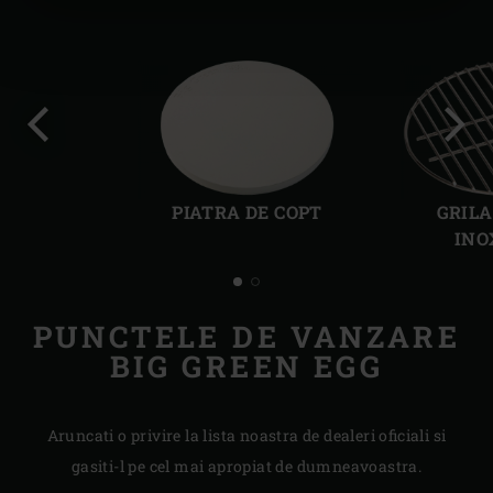
Slide-
Slide
ul
ul
PIATRA DE COPT
GRILA
anterior
urma
INO
PUNCTELE DE VANZARE
BIG GREEN EGG
Aruncati o privire la lista noastra de dealeri oficiali si
gasiti-l pe cel mai apropiat de dumneavoastra.