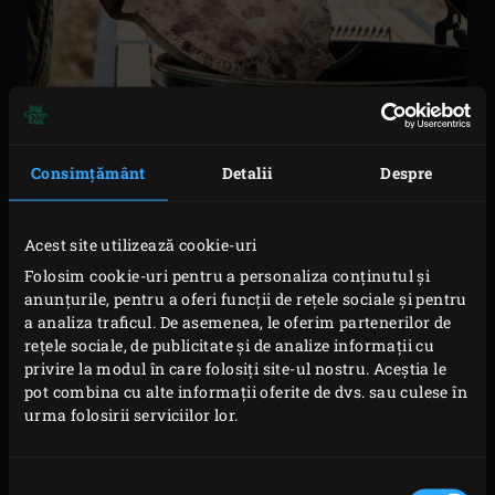
Consimțământ
Detalii
Despre
ConvEGGtor-ul functioneaza ca o bariera naturala intre
Acest site utilizează cookie-uri
vasele dumneavoastra. si focul deschis al Big Green Egg-
Folosim cookie-uri pentru a personaliza conținutul și
ului. Designul special al convectorului asigura un debit de
anunțurile, pentru a oferi funcții de rețele sociale și pentru
aer bun si o conductivitate excelenta a caldurii. Caldura
a analiza traficul. De asemenea, le oferim partenerilor de
indirecta care trece prin scutul de caldura din ceramica
rețele sociale, de publicitate și de analize informații cu
privire la modul în care folosiți site-ul nostru. Aceștia le
transforma EGG-ul intr-un cuptor exterior in aer liber.
pot combina cu alte informații oferite de dvs. sau culese în
Acest lucru este ideal pentru gatit la foc scazut si lent, in
urma folosirii serviciilor lor.
cazul in care ingredientele sunt gatite usor la o
temperatura mica.
Selecția