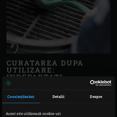
CURATAREA DUPA
UTILIZARE:
INDEPARTATI
RESTURILE DE
ALIMENTE
Consimțământ
Detalii
Despre
Dupa gatire, eliminati intotdeauna resturile de alimente
din EGG si / sau de pe grila EGG. Indepartati-le prin
Acest site utilizează cookie-uri