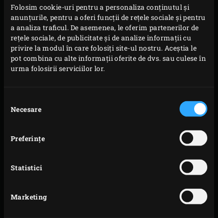
incalzirea EGG-ului la o temperatura de aproximativ 300 °
Folosim cookie-uri pentru a personaliza conținutul și
C sau prin utilizarea unuia dintre accesoriile noastre
anunțurile, pentru a oferi funcții de rețele sociale și pentru
a analiza traficul. De asemenea, le oferim partenerilor de
utile:
rețele sociale, de publicitate și de analize informații cu
privire la modul în care folosiți site-ul nostru. Aceștia le
–
Scrub pentru gila
(pentru a curata grila in timpul sau
pot combina cu alte informații oferite de dvs. sau culese în
dupa gatire)
urma folosirii serviciilor lor.
–
Scrubber cu gratar dublu
(pentru a curata rapid un
gratar, grila sau piatra de copt)
Selecția
Necesare
consimțământului
Orice bacterii ramase vor fi distruse de caldura generata
cu fiecare sesiune de gatit.
Preferinţe
Statistici
Marketing