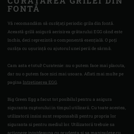
CURĂȚAREA GRILEI DIN
FONTĂ
Vă recomandăm să curățați periodic grila din fontă.
Această grilă asigură aerisirea grătarului EGG când este
închis, deci reprezintă o componentă esențială. O poți
curăța cu ușurință cu ajutorul unei perii de sârmă.
Cam asta e totul! Curatenie: nu o putem face mai placuta,
dar nu o putem face nici mai usoara. Aflati mai multe pe
pagina
Intretinerea EGG
.
Big Green Egg a facut tot posibilul pentru a asigura
siguranta cuptorului in timpul utilizarii. Cu toate acestea,
utilizatorii insisi sunt responsabili pentru propria lor
siguranta si pentru mediul lor. Utilizatorii trebuie sa
actioneze intotdeauna cu prudenta si sa manipuleze cu