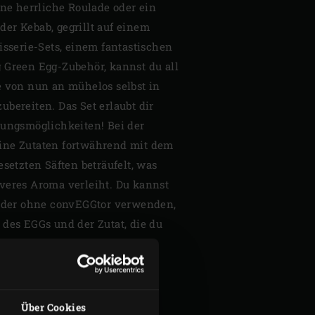
ine herrliche Roulade oder ein
er Kebab, gegrillt auf einem
isserie-Sets, einem fantastischen
 Green Egg-Zubehör, kannst du all
e von nun an mühelos selbst in
bereiten. Das Set erlaubt dir
tungsmöglichkeiten! Bei der
ine Zutaten fortwährend mit dem
esetzten Säften beträufelt, was
veres Aroma verleiht. Du kannst
 oder ohne convEGGtor verwenden,
 des EGGs und der Zutat, die du
Über Cookies