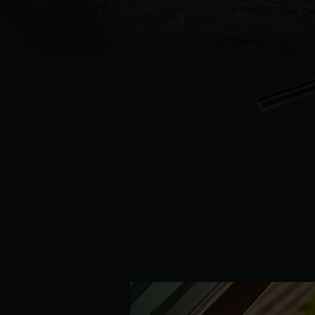
Denmark | Danmark
Estonia | Eesti
Finland | Suomi
France | France
Germany | Deutschland
Greece | Ελλάδα
Hungary | Magyarország