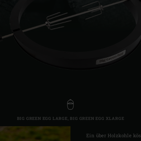
Slovenia | Slovenija
Spain | España
Sweden | Sverige
Switzerland (French) 
Switzerland | Schwei
Turkey | Türkiye
BIG GREEN EGG LARGE
,
BIG GREEN EGG XLARGE
Ein über Holzkohle kös