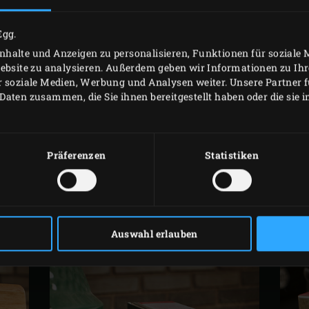
die Keramik-Basis und setz den Spieß in den Ring ein. Dann 
Egg.
GGs wie immer perfekt überwachen kannst. Das ermöglicht es
halte und Anzeigen zu personalisieren, Funktionen für soziale
r Luftzirkulation im EGG, der Wärmereflexion der Keramik 
Website zu analysieren. Außerdem geben wir Informationen zu I
gart. Der Spießring wird aus beschichtetem Stahl hergestel
r soziale Medien, Werbung und Analysen weiter. Unsere Partner 
Edelstahl bestehen. Der Spieß wird von einem geräuschlosen
Daten zusammen, die Sie ihnen bereitgestellt haben oder die sie
ine gleichmäßige Rotation gewährleistet ist.
Präferenzen
Statistiken
-Nr
Auswahl erlauben