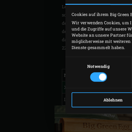
Leg den Spießring einfach auf 
Cookies auf ihrem Big Green 
sodass du die Temperatur des E
Wir verwenden Cookies, um In
des EGGs zu verbinden. Dank de
und die Zugriffe auf unsere 
deine Zutat punktgenau durchge
Website an unsere Partner fü
dazugehörigen Spießgabeln aus 
möglicherweise mit weiteren 
Dienste gesammelt haben.
220–240 Volt gedreht, wodurch e
Einwilligungsauswahl
Notwendig
Modell
Artikel
XLarge
128553
Large
128546
Ablehnen