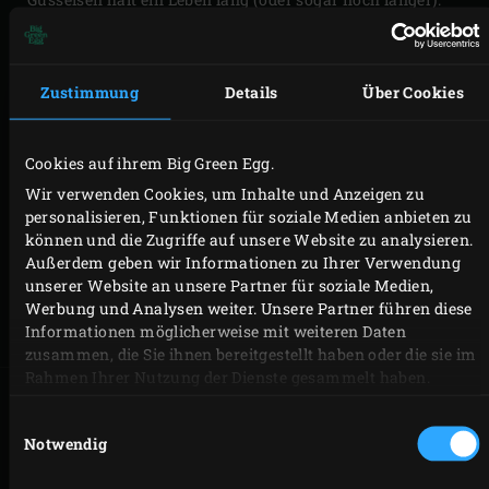
Es hält sehr hohe Temperaturen aus und leitet die
Wärme gut, wodurch die gesamte Fläche gleichmäßig
heiß wird. Unverzichtbar beim Pfannenrühren, Braten,
Zustimmung
Details
Über Cookies
Garen und Dünsten. Die Gusseisenpfanne hat zwei
praktische Griffe und einen Durchmesser von 36 cm.
Cookies auf ihrem Big Green Egg.
Nach dem Spülen mit Pflanzenöl einfetten und Ihre
Wir verwenden Cookies, um Inhalte und Anzeigen zu
Gusseisenpfanne glänzt wieder wie neu.
personalisieren, Funktionen für soziale Medien anbieten zu
können und die Zugriffe auf unsere Website zu analysieren.
Außerdem geben wir Informationen zu Ihrer Verwendung
Modell
Artikel-Nr
unserer Website an unsere Partner für soziale Medien,
Werbung und Analysen weiter. Unsere Partner führen diese
2XL, XLarge,
127846
Informationen möglicherweise mit weiteren Daten
Large
zusammen, die Sie ihnen bereitgestellt haben oder die sie im
Rahmen Ihrer Nutzung der Dienste gesammelt haben.
Einwilligungsauswahl
Notwendig
CORDON BLEU
WILDENTE MIT
MIT LYONER
GRÜNKOHL,
KARTOFFELN
SÜSSKARTOFFELN