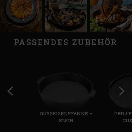
PASSENDES ZUBEHÖR
Vorherige
Näch
Folie
Folie
GUSSEISENPFANNE –
GRILL
KLEIN
GUS