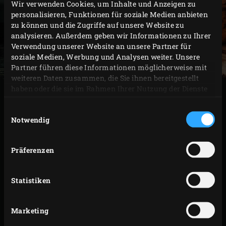
Wir verwenden Cookies, um Inhalte und Anzeigen zu
personalisieren, Funktionen für soziale Medien anbieten
zu können und die Zugriffe auf unsere Website zu
analysieren. Außerdem geben wir Informationen zu Ihrer
Verwendung unserer Website an unsere Partner für
soziale Medien, Werbung und Analysen weiter. Unsere
Partner führen diese Informationen möglicherweise mit
weiteren Daten zusammen, die Sie ihnen bereitgestellt
haben oder die sie im Rahmen Ihrer Nutzung der Dienste
ZUBEREITUNG
gesammelt haben.
Einwilligungsauswahl
Notwendig
Dann das Olivenöl in der
Gusseisenpfanne
(klein)
erhitzen. Die Thunfischstücke hinzufügen und ca.
Präferenzen
30 Sekunden von jeder Seite braten. Den Thunfisch
etwas abkühlen lassen. Den Rost aus dem EGG
nehmen, den
ConvEGGtor
einsetzen und den Rost
Statistiken
wieder zurücklegen. Das EGG auf 140 °C erhitzen.
Die Thunfischstücke getrennt voneinander in
Marketing
Frischhaltefolie einwickeln und in den