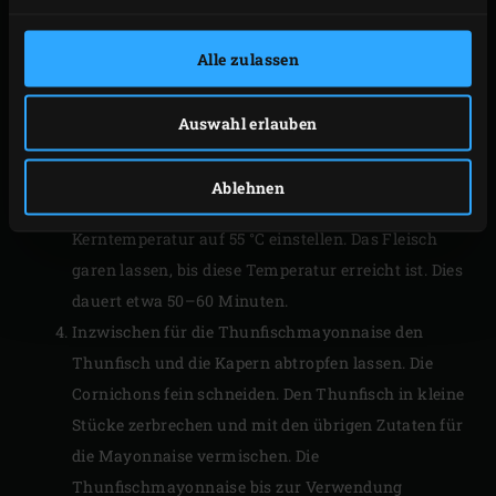
Kühlschrank legen.
Die Kalbsnuss mit Olivenöl einreiben und mit frisch
Alle zulassen
gemahlenem schwarzem Pfeffer und
Meersalzflocken bestreuen. Dann die Kalbsnuss auf
Auswahl erlauben
den Rost legen und den Messfühler des
Funkthermometers
in die Mitte des Fleisches
Ablehnen
stecken. Den Deckel des EGGs schließen und die
Kerntemperatur auf 55 °C einstellen. Das Fleisch
garen lassen, bis diese Temperatur erreicht ist. Dies
dauert etwa 50–60 Minuten.
Inzwischen für die Thunfischmayonnaise den
Thunfisch und die Kapern abtropfen lassen. Die
Cornichons fein schneiden. Den Thunfisch in kleine
Stücke zerbrechen und mit den übrigen Zutaten für
die Mayonnaise vermischen. Die
Thunfischmayonnaise bis zur Verwendung