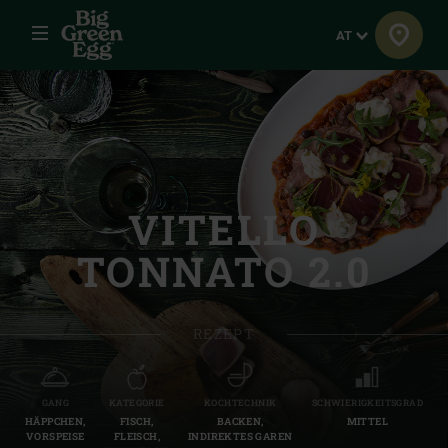
Menü
Sprache
AT
VITELLO
TONNATO 2.0
REZEPT
GANG
KATEGORIE
KOCHTECHNIK
SCHWIERIGKEITSGRAD
HÄPPCHEN,
FISCH,
BACKEN,
MITTEL
VORSPEISE
FLEISCH,
INDIREKTES GAREN