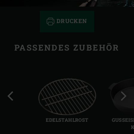
DRUCKEN
PASSENDES ZUBEHÖR
Vorherige
Näch
Folie
Folie
EDELSTAHLROST
GUSSEIS
K