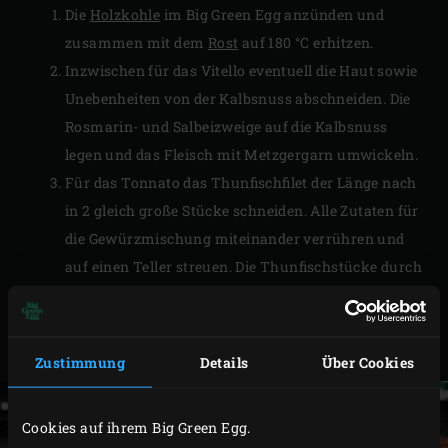
Die
Holzkohle
im Big Green Egg anzünden und
zusammen mit dem
Rost
auf 180 °C erhitzen.
Inzwischen für das Vitello eventuell die Haut sowie
Unebenheiten von der Kalbsnuss abschneiden. Die
Rosmarin- und Salbeizweige auf die Kalbsnuss
legen und das Fleisch mit Metzgergarn umwickeln.
Für das Tonnato das Thunfischfilet der Länge nach
in 2 gleich große Stücke schneiden. Alle Zutaten für
die Gewürzmischung miteinander verrühren und
auf einen Teller streuen. Die Thunfischstücke durch
die Gewürzmischung rollen, sodass sie rundherum
mit der Mischung bedeckt sind. Die überschüssige
Gewürzmischung entfernen.
Zustimmung
Details
Über Cookies
Cookies auf ihrem Big Green Egg.