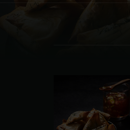
Denmark | Danmark
Estonia | Eesti
Finland | Suomi
France | France
Germany | Deutschland
Greece | Ελλάδα
Hungary | Magyarország