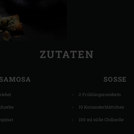
ZUTATEN
SAMOSA
SOSSE
wiebel
2 Frühlingszwiebeln
chzehe
10 Korianderblättchen
tspinat
100 ml süße Chilisoße
r