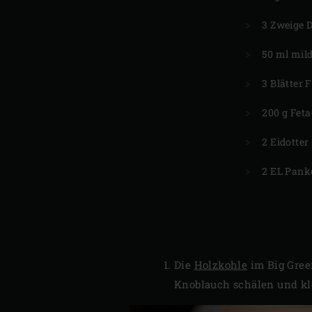
3 Zweige D
50 ml mild
3 Blätter F
200 g Fet
2 Eidotter
2 EL Pank
Die
Holzkohle
im Big Gre
Knoblauch schälen und kle