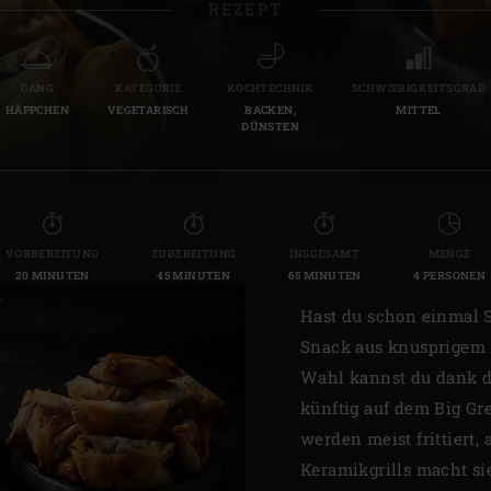
REZEPT
Slovenia | Slovenija
Spain | España
GANG
KATEGORIE
KOCHTECHNIK
SCHWIERIGKEITSGRAD
HÄPPCHEN
VEGETARISCH
BACKEN,
MITTEL
Sweden | Sverige
DÜNSTEN
Switzerland (French) 
Switzerland | Schwei
VORBEREITUNG
ZUBEREITUNG
INSGESAMT
MENGE
Turkey | Türkiye
20 MINUTEN
45 MINUTEN
65 MINUTEN
4 PERSONEN
Hast du schon einmal 
Snack aus knusprigem F
Wahl kannst du dank d
künftig auf dem Big Gr
werden meist frittiert
Keramikgrills macht si