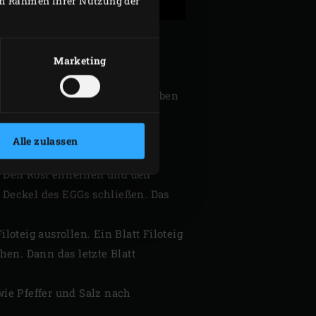
 im Rahmen Ihrer Nutzung der
Marketing
eln, Knoblauch und Spinat zugeben
h jedem Schritt den Deckel des
Alle zulassen
n. Den Spinat dann auf ein
. Den Rost entfernen und den
 Deckel des EGGs schließen. Das
oteig ausrollen. Ein Blatt Filoteig
hen. Dann das letzte Blatt
ie Pfeffer und Salz nach