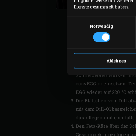
möglicherweise mit weiteren 
Dienste gesammelt haben.
Einwilligungsauswahl
Notwendig
Den
Green Dutch Oven
auf
und 3 bis 4 Minuten dünst
EGGs schließen.
Ablehnen
Den Spinat in ein Sieb ge
Schneidebrett stürzen und
convEGGtor
einsetzen. De
EGG wieder auf 220 °C erh
Die Blättchen vom Dill abz
mit dem Dill-Öl bestreiche
darauflegen und ebenfalls
Den Feta-Käse über der Sc
Geschmack hinzufügen und