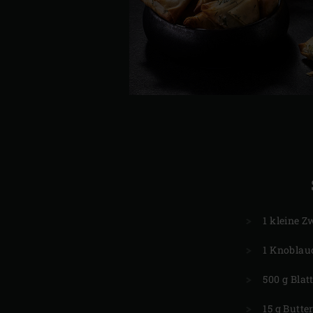
1 kleine Z
1 Knoblau
500 g Blat
15 g Butte