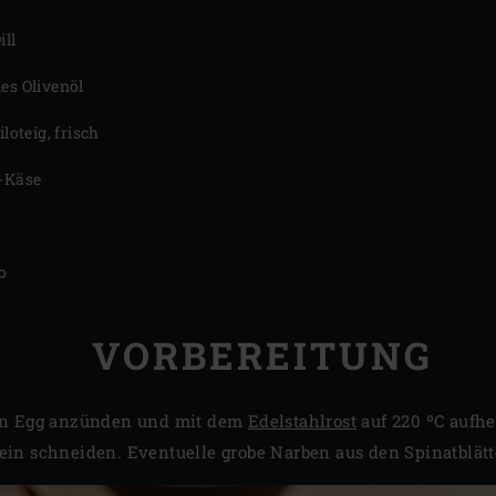
ill
es Olivenöl
iloteig, frisch
a-Käse
o
VORBEREITUNG
en Egg anzünden und mit dem
Edelstahlrost
auf 220 ºC aufhe
in schneiden. Eventuelle grobe Narben aus den Spinatblätt