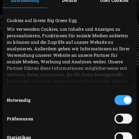
Cookies auf ihrem Big Green Egg.
Wir verwenden Cookies, um Inhalte und Anzeigen zu
personalisieren, Funktionen für soziale Medien anbieten
zu können und die Zugriffe auf unsere Website zu
analysieren. Außerdem geben wir Informationen zu Ihrer
Verwendung unserer Website an unsere Partner für
soziale Medien, Werbung und Analysen weiter. Unsere
Partner führen diese Informationen möglicherweise mit
weiteren Daten zusammen, die Sie ihnen bereitgestellt
ZUBEREITUNG
haben oder die sie im Rahmen Ihrer Nutzung der Dienste
gesammelt haben.
Einwilligungsauswahl
Die Butter im
Dutch Oven
auf dem Rost erhitzen.
Notwendig
Das Fleisch hinzufügen, rundherum braun braten
und die Zwiebeln, die Paprika und den Knoblauch
Präferenzen
durch das Fleisch rühren. So lange braten, bis die
Zwiebeln glasig sind.
Statistiken
Dann das Mehl mit der Fleischmischung verrühren