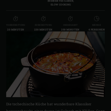
INDIREKTES GAREN,
SLOW COOKING
VORBEREITUNG
ZUBEREITUNG
INSGESAMT
MENGE
20 MINUTEN
230 MINUTEN
250 MINUTEN
4 PERSONEN
Die tschechische Küche hat wunderbare Klassiker
hervorgebracht, einer davon ist Gulasch mit Klößen. Ganz