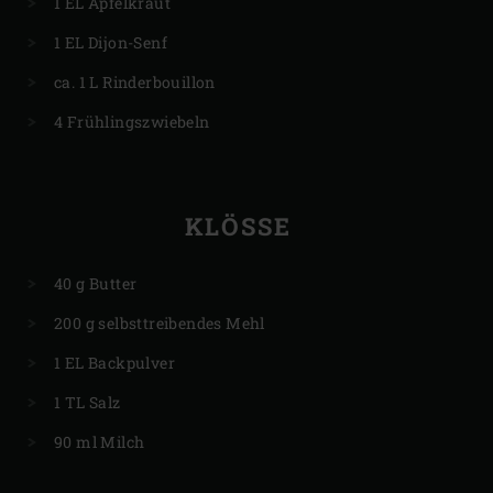
1 EL Apfelkraut
1 EL Dijon-Senf
ca. 1 L Rinderbouillon
4 Frühlingszwiebeln
KLÖSSE
40 g Butter
200 g selbsttreibendes Mehl
1 EL Backpulver
1 TL Salz
90 ml Milch