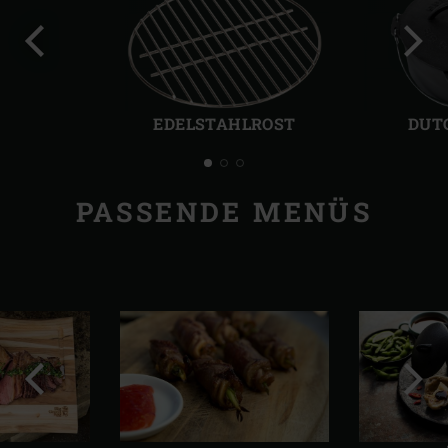
Vorherige
Näch
Folie
Folie
EDELSTAHLROST
DUT
PASSENDE MENÜS
Vorherige
Näch
Folie
Folie