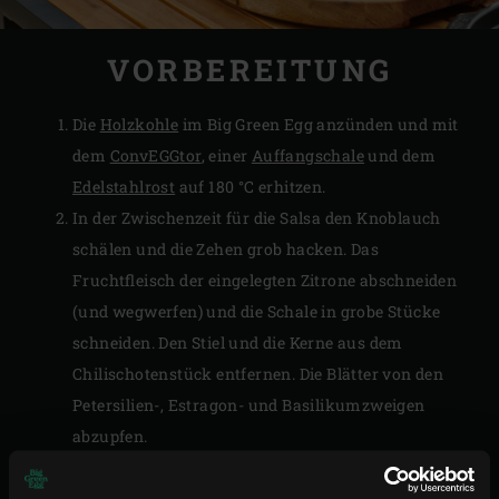
VORBEREITUNG
Die
Holzkohle
im Big Green Egg anzünden und mit
dem
ConvEGGtor
, einer
Auffangschale
und dem
Edelstahlrost
auf 180 °C erhitzen.
In der Zwischenzeit für die Salsa den Knoblauch
schälen und die Zehen grob hacken. Das
Fruchtfleisch der eingelegten Zitrone abschneiden
(und wegwerfen) und die Schale in grobe Stücke
schneiden. Den Stiel und die Kerne aus dem
Chilischotenstück entfernen. Die Blätter von den
Petersilien-, Estragon- und Basilikumzweigen
abzupfen.
Alle Zutaten für die Salsa in den Zerkleinerer eines
Stabmixers geben und zu einer köstlichen Salsa