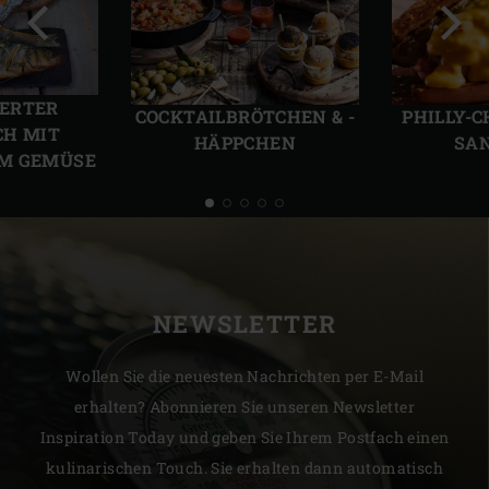
Vorherige
Näch
Folie
Folie
ERTER
COCKTAILBRÖTCHEN & -
PHILLY-
CH MIT
HÄPPCHEN
SA
M GEMÜSE
NEWSLETTER
Wollen Sie die neuesten Nachrichten per E-Mail
erhalten? Abonnieren Sie unseren Newsletter
Inspiration Today und geben Sie Ihrem Postfach einen
kulinarischen Touch. Sie erhalten dann automatisch