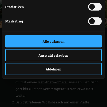
Statistiken
Marketing
ZUBEREITUNG
Alle zulassen
Lege den gelochten halbrunden Rost mit dem
Auswahl erlauben
Wolfsbarsch auf den Rost des Big Green Egg.
Schließe den Deckel des Keramikgrills und brate
den Wolfsbarsch etwa 40 Minuten lang, bis er eine
Ablehnen
Kerntemperatur von 60 °C erreicht hat. Das kannst
du mit einem
Kernthermometer
messen. Der Fisch
gart bis zu einer Kerntemperatur von etwa 62 °C
weiter.
Den gebratenen Wolfsbarsch auf einer Platte