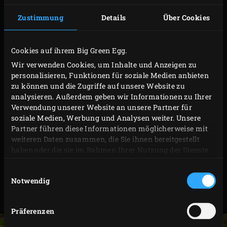
verarbeiten. Mit Salz und Pfeffer abschmecken und
Zustimmung
Details
Über Cookies
beiseitestellen.
Die Rücken- und Bauchflossen des Wolfsbarsches
Cookies auf ihrem Big Green Egg.
abschneiden. Den Fisch, einschließlich der
Wir verwenden Cookies, um Inhalte und Anzeigen zu
Bauchhöhle, unter fließendem kaltem Wasser
personalisieren, Funktionen für soziale Medien anbieten
waschen und mit Küchenpapier trocken tupfen. Die
zu können und die Zugriffe auf unsere Website zu
analysieren. Außerdem geben wir Informationen zu Ihrer
Haut des Wolfsbarsches auf beiden Seiten alle 2½
Verwendung unserer Website an unsere Partner für
Zentimeter etwa 1 Zentimeter tief einschneiden. Den
soziale Medien, Werbung und Analysen weiter. Unsere
Wolfsbarsch auf den
gelochten halbrunden Rost
Partner führen diese Informationen möglicherweise mit
weiteren Daten zusammen, die Sie ihnen bereitgestellt
legen. Die Hälfte der Salsa beiseitestellen und später
haben oder die sie im Rahmen Ihrer Nutzung der Dienste
mit dem gebratenen Wolfsbarsch servieren. Den
gesammelt haben.
Wolfsbarsch auf beiden Seiten gut mit der anderen
Einwilligungsauswahl
Notwendig
Hälfte der Salsa einreiben, auch in den
Einschnitten. Mit Pfeffer und Salz abschmecken.
Präferenzen