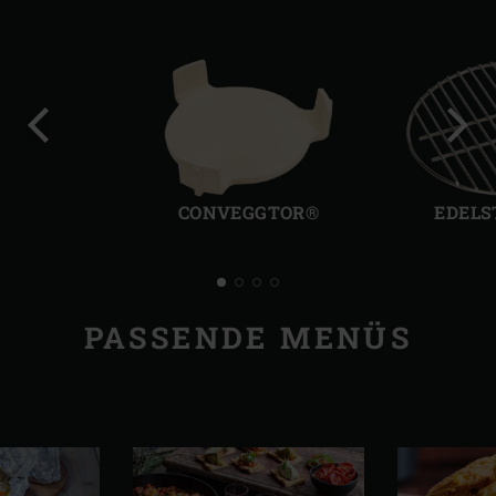
Vorherige
Näch
Folie
Folie
CONVEGGTOR®
EDELS
PASSENDE MENÜS