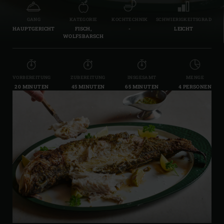
GANG
KATEGORIE
KOCHTECHNIK
SCHWIERIGKEITSGRAD
HAUPTGERICHT
FISCH,
-
LEICHT
WOLFSBARSCH
VORBEREITUNG
ZUBEREITUNG
INSGESAMT
MENGE
20 MINUTEN
45 MINUTEN
65 MINUTEN
4 PERSONEN