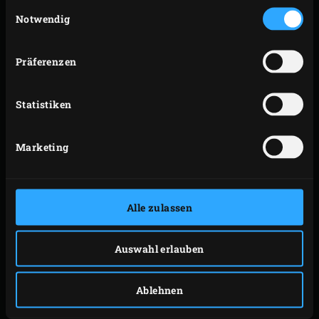
Einwilligungsauswahl
für die Soße einen Topf mit Wasser zum Kochen
Notwendig
bringen und eine Schüssel mit Eiswasser
bereitstellen. Die Pomodori-Tomaten kreuzweise
Präferenzen
einschneiden, ca. 10 Sekunden in dem kochenden
Wasser blanchieren und im kalten Wasser
Statistiken
abschrecken. Die Tomatenhäute abziehen, die
Tomaten halbieren und die Samenleisten entfernen.
Marketing
Das Fruchtfleisch in Stücke schneiden. Die
Schalotte schälen und schnippeln.
Das Olivenöl im
Green Dutch Oven
auf dem Rost
erhitzen. Die Schalotte hinzufügen und anbraten,
Alle zulassen
bis sie glasig ist. Die Zwiebelmischung mit dem
Cognac ablöschen, die Tomatenstücke hinzufügen
Auswahl erlauben
und den Tomatensaft in den Topf gießen. Die Soße
2–3 Minuten köcheln lassen; nach jedem Schritt
Ablehnen
den Deckel des EGGs schließen.