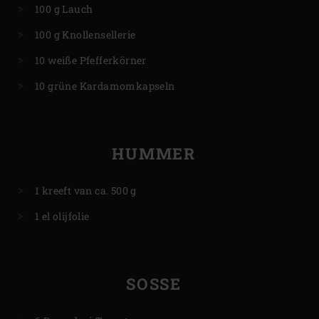
100 g Lauch
100 g Knollensellerie
10 weiße Pfefferkörner
10 grüne Kardamomkapseln
HUMMER
1 kreeft van ca. 500 g
1 el olijfolie
SOSSE