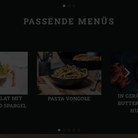
PASSENDE MENÜS
Vorherige
Näch
Folie
Folie
IN GER
LAT MIT
PASTA VONGOLE
BUTTER
 SPARGEL
H