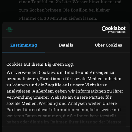
einen Topf füllen, 2½ Liter Wasser hinzufügen und
zum Kochen bringen. Die Bouillon bei kleiner
Flamme ca. 30 Minuten ziehen lassen.
Die Bouillon durch ein Sieb schütten. Dann die
Bouillon erneut im Topf aufkochen und den
Hummer hinzufügen. Den Hummer ca. 3 Minuten
Zustimmung
Details
Über Cookies
kochen lassen. Normalerweise wird ein Hummer 1
Minute pro 100 Gramm gekocht, doch weil der
Cookies auf ihrem Big Green Egg.
Hummer gleich noch gegrillt wird, fällt die Kochzeit
Wir verwenden Cookies, um Inhalte und Anzeigen zu
kürzer aus.
personalisieren, Funktionen für soziale Medien anbieten
Nun den Hummer aus der Bouillon nehmen.
zu können und die Zugriffe auf unsere Website zu
analysieren. Außerdem geben wir Informationen zu Ihrer
Verwendung unserer Website an unsere Partner für
ZUBEREITUNG
soziale Medien, Werbung und Analysen weiter. Unsere
Partner führen diese Informationen möglicherweise mit
weiteren Daten zusammen, die Sie ihnen bereitgestellt
Die
Holzkohle
im Big Green Egg anzünden und mit
haben oder die sie im Rahmen Ihrer Nutzung der Dienste
dem
Edelstahlrost
auf 180 ºC erhitzen. Inzwischen
gesammelt haben.