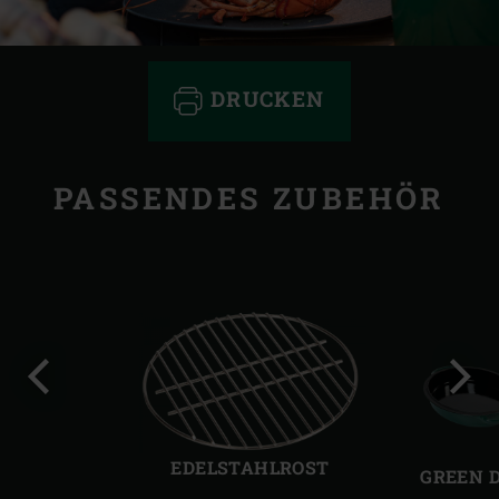
DRUCKEN
PASSENDES ZUBEHÖR
Vorherige
Näch
Folie
Folie
EDELSTAHLROST
GREEN 