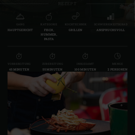
REZEPT
GANG
KATEGORIE
KOCHTECHNIK
SCHWIERIGKEITSGRAD
HAUPTGERICHT
FISCH,
GRILLEN
ANSPRUCHSVOLL
HUMMER,
PASTA
VORBEREITUNG
ZUBEREITUNG
INSGESAMT
MENGE
45 MINUTEN
55 MINUTEN
100 MINUTEN
2 PERSONEN