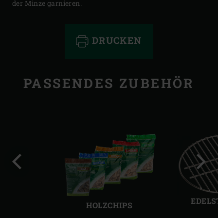
der Minze garnieren.
DRUCKEN
PASSENDES ZUBEHÖR
Vorherige
Näch
Folie
Folie
EDELS
HOLZCHIPS