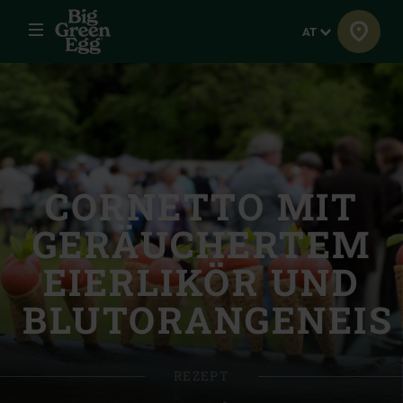
Menü
Sprache
AT
CORNETTO MIT
GERÄUCHERTEM
EIERLIKÖR UND
BLUTORANGENEIS
REZEPT