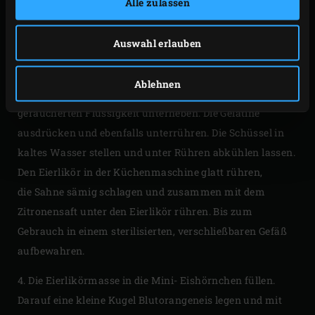
Alle zulassen
Mark herauskratzen und in einer Edelstahlschüssel mit
dem Zucker und den Eiern mischen. In einem Wasserbad
Auswahl erlauben
erwärmen und mit einem Schneebesen glatt
und schaumig schlagen, bis die Masse die gewünschte
Ablehnen
Struktur hat. Dann jeweils kleine Mengen der
geräucherten Flüssigkeit unterheben. Die Gelatine
ausdrücken und ebenfalls unterrühren. Die Schüssel in
kaltes Wasser stellen und unter Rühren abkühlen lassen.
Den Eierlikör in der Küchenmaschine glatt rühren,
die Sahne sämig schlagen und zusammen mit dem
Zitronensaft unter den Eierlikör rühren. Bis zum
Gebrauch in einem sterilisierten, verschließbaren Gefäß
aufbewahren.
4. Die Eierlikörmasse in die Mini- Eishörnchen füllen.
Darauf eine kleine Kugel Blutorangeneis legen und mit