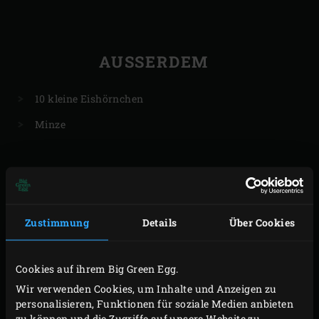
AUSSERDEM
10 kleine Eishörnchen
Minze
VORBEREITUNG
Zustimmung
Details
Über Cookies
1. Für das Eis die Gelatine in Wasser einweichen. Den
Mandarine Napoléon und das Zuckerwasser leicht
Cookies auf ihrem Big Green Egg.
erwärmen und die ausgedrückte Gelatine in dieser
Wir verwenden Cookies, um Inhalte und Anzeigen zu
Mischung auflösen. Mit einem Stabmixer durch das
personalisieren, Funktionen für soziale Medien anbieten
zu können und die Zugriffe auf unsere Website zu