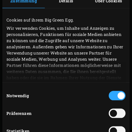
Zustimmung
Details
Über Cookies
Das Ende des Brokkolistiels abschneiden und den Strunk
in Teile zerschneiden. Die gefüllten Doraden und den
Cookies auf ihrem Big Green Egg.
Brokkoli abgedeckt und getrennt voneinander bis zur
Wir verwenden Cookies, um Inhalte und Anzeigen zu
Zubereitung im Kühlschrank aufbewahren.
personalisieren, Funktionen für soziale Medien anbieten
zu können und die Zugriffe auf unsere Website zu
GEGRILLTE MANGO
analysieren. Außerdem geben wir Informationen zu Ihrer
Verwendung unserer Website an unsere Partner für
soziale Medien, Werbung und Analysen weiter. Unsere
Den in Sirup eingelegten Ingwer fein schneiden und
Partner führen diese Informationen möglicherweise mit
weiteren Daten zusammen, die Sie ihnen bereitgestellt
zusammen mit den Kokosraspeln mit der Kondensmilch
haben oder die sie im Rahmen Ihrer Nutzung der Dienste
vermischen. Das Ingwer-Kokosgemisch nun mindestens
gesammelt haben.
30 Minuten in den Kühlschrank stellen.
Einwilligungsauswahl
Notwendig
Inzwischen die Mangos waschen und das Fruchtfleisch
an beiden Seiten entlang des Kerns abschneiden, sodass
Präferenzen
Sie insgesamt vier Scheiben in der Schale erhalten. Dann
das Fruchtfleisch der Scheiben kreuzweise bis an die
Statistiken