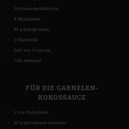
20 Korianderblättchen
8 Minzblätter
50 g Sojasprossen
1 Chinakohl
Saft von ½ Limone
½ EL Sesamöl
FÜR DIE GARNELEN-
KOKOSSAUCE
1 rote Chilischote
20 g getrocknete Garnelen