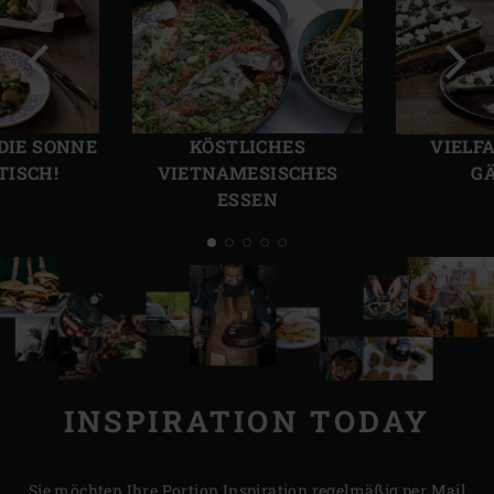
Vorherige
Näch
Folie
Folie
 DIE SONNE
KÖSTLICHES
VIELFA
TISCH!
VIETNAMESISCHES
G
ESSEN
INSPIRATION TODAY
Sie möchten Ihre Portion Inspiration regelmäßig per Mail