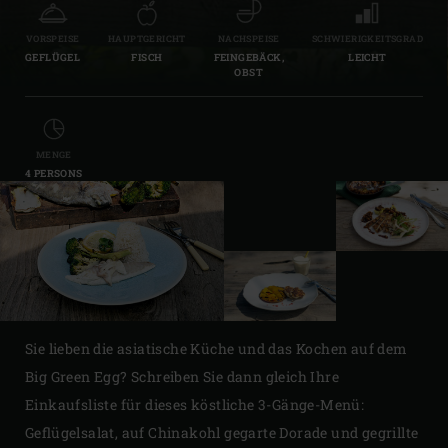
VORSPEISE
HAUPTGERICHT
NACHSPEISE
SCHWIERIGKEITSGRAD
GEFLÜGEL
FISCH
FEINGEBÄCK,
LEICHT
OBST
MENGE
4 PERSONS
Sie lieben die asiatische Küche und das Kochen auf dem
Big Green Egg? Schreiben Sie dann gleich Ihre
Einkaufsliste für dieses köstliche 3-Gänge-Menü:
Geflügelsalat, auf Chinakohl gegarte Dorade und gegrillte