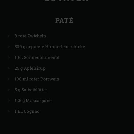
PATÉ
8 rote Zwiebeln
500 g geputzte Hühnerleberstücke
1 EL Sonnenblumenöl
25 g Apfelsirup
100 ml roter Portwein
5 g Salbeiblätter
125 g Mascarpone
1 EL Cognac