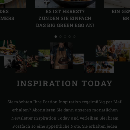
Vorherige
Näch
Folie
Folie
DES
ES IST HERBST?
EIN GE
MMERS
ZÜNDEN SIE EINFACH
BR
DAS BIG GREEN EGG AN!
INSPIRATION TODAY
Sie möchten Ihre Portion Inspiration regelmäßig per Mail
erhalten? Abonnieren Sie dann unseren monatlichen
Newsletter Inspiration Today und verleihen Sie Ihrem
Postfach so eine appetitliche Note. Sie erhalten jeden