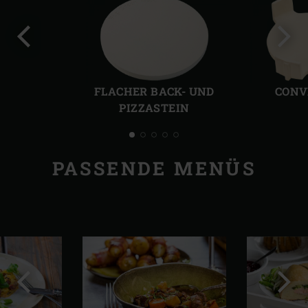
Vorherige
Näch
Folie
Folie
FLACHER BACK- UND
CONV
PIZZASTEIN
PASSENDE MENÜS