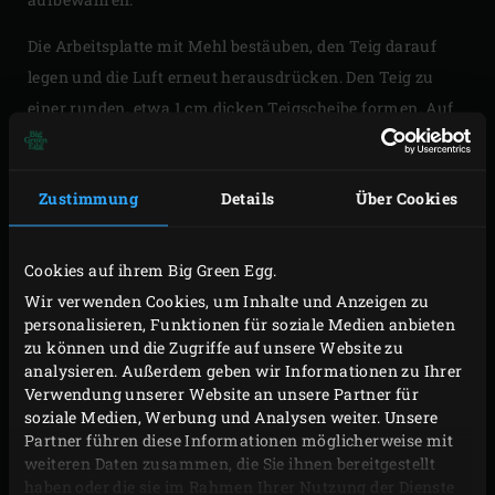
Die Arbeitsplatte mit Mehl bestäuben, den Teig darauf
legen und die Luft erneut herausdrücken. Den Teig zu
einer runden, etwa 1 cm dicken Teigscheibe formen. Auf
den flachen Back- und Pizzastein legen, die
Zwiebelmischung auf den Teig verteilen und einen
Zustimmung
Details
Über Cookies
ungefähr 2 cm breiten Rand freilassen. Dann den Deckel
des EGGs schließen und den Teig in ca. 15 Minuten
goldbraun backen.
Cookies auf ihrem Big Green Egg.
Wir verwenden Cookies, um Inhalte und Anzeigen zu
Das Zwiebelbrot aus dem EGG nehmen, abkühlen lassen
personalisieren, Funktionen für soziale Medien anbieten
und bis zur Zubereitung in einem Papierbeutel bei
zu können und die Zugriffe auf unsere Website zu
analysieren. Außerdem geben wir Informationen zu Ihrer
Zimmertemperatur aufbewahren. Den flachen Back- und
Verwendung unserer Website an unsere Partner für
Pizzastein entfernen und den Rost und den convEGGtor
soziale Medien, Werbung und Analysen weiter. Unsere
mit dem
EGGmitt
herausnehmen. Den Rost für die
Partner führen diese Informationen möglicherweise mit
weiteren Daten zusammen, die Sie ihnen bereitgestellt
Zubereitung des Coq au Vin wieder hineinlegen.
haben oder die sie im Rahmen Ihrer Nutzung der Dienste