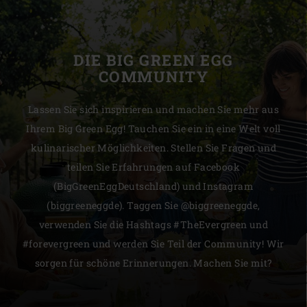
DIE BIG GREEN EGG
COMMUNITY
Lassen Sie sich inspirieren und machen Sie mehr aus
Ihrem Big Green Egg! Tauchen Sie ein in eine Welt voll
kulinarischer Möglichkeiten. Stellen Sie Fragen und
teilen Sie Erfahrungen auf Facebook
(BigGreenEggDeutschland) und Instagram
(biggreeneggde). Taggen Sie @biggreeneggde,
verwenden Sie die Hashtags #TheEvergreen und
#forevergreen und werden Sie Teil der Community! Wir
sorgen für schöne Erinnerungen. Machen Sie mit?