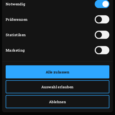
Notwendig
Präferenzen
Statistiken
Marketing
Alle zulassen
Auswahl erlauben
AUSTERN AUS DEM BIG
Ablehnen
GREEN EGG