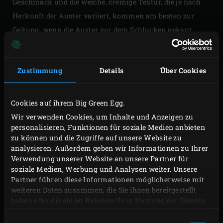
Geschmack und die weiche, cremige Textur, die je nach
Herkunft der Auster variiert, kommen am besten zur
Geltung, wenn die Auster vor dem Schlucken gekaut
wird. Das gilt auch für Austern, die im Big Green Egg
zubereitet werden, denn durch das Kauen schmeckt man
Zustimmung
Details
Über Cookies
tatsächlich, was man isst. Rohe Austern sollten auch
nicht mit Zitronensaft beträufelt werden, da so die
spezifischen Geschmackseigenschaften einer rohen
Cookies auf ihrem Big Green Egg.
Auster verloren gehen. Bei Bedarf kannst du etwas frisch
Wir verwenden Cookies, um Inhalte und Anzeigen zu
personalisieren, Funktionen für soziale Medien anbieten
gemahlenen Pfeffer darüber streuen oder sie mit einigen
zu können und die Zugriffe auf unsere Website zu
Tropfen eines guten Olivenöls beträufeln.
analysieren. Außerdem geben wir Informationen zu Ihrer
Verwendung unserer Website an unsere Partner für
soziale Medien, Werbung und Analysen weiter. Unsere
Partner führen diese Informationen möglicherweise mit
weiteren Daten zusammen, die Sie ihnen bereitgestellt
haben oder die sie im Rahmen Ihrer Nutzung der Dienste
gesammelt haben.
Einwilligungsauswahl