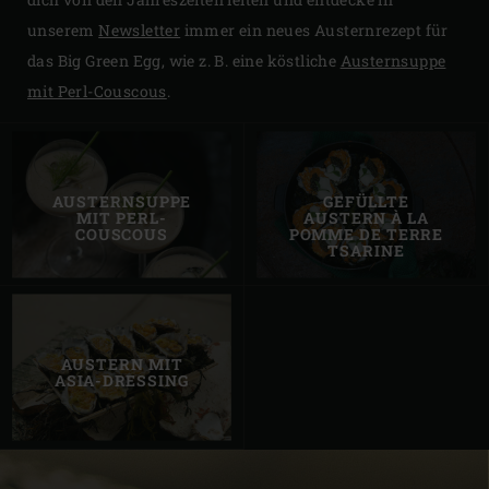
unserem
Newsletter
immer ein neues Austernrezept für
das Big Green Egg, wie z. B. eine köstliche
Austernsuppe
mit Perl-Couscous
.
AUSTERNSUPPE
GEFÜLLTE
MIT PERL-
AUSTERN À LA
COUSCOUS
POMME DE TERRE
TSARINE
AUSTERN MIT
ASIA-DRESSING