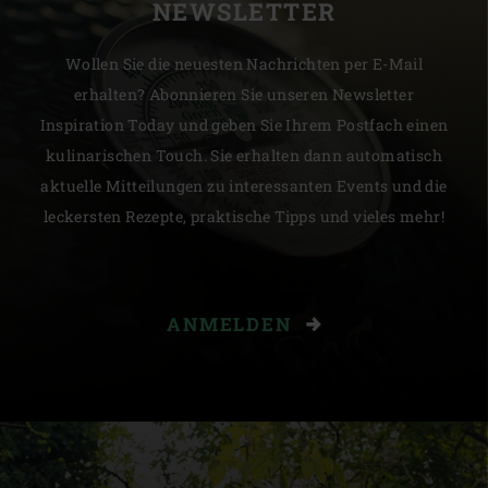
Kennenlerntreffen („Meet, greet and eat”) mit über 200
NEWSLETTER
EGGs entwickelt, das 3.000 Fans aus allen Teilen der USA
anzieht. Die meisten der Big Green Eggs sind nach wie vor
Wollen Sie die neuesten Nachrichten per E-Mail
mit EGG-Fans besetzt, die die Öffentlichkeit ihre Gerichte
erhalten? Abonnieren Sie unseren Newsletter
probieren lassen. Es gibt auch einige Profis, darunter
Inspiration Today und geben Sie Ihrem Postfach einen
kulinarische Koryphäen, Köche und Influencer, die sich
kulinarischen Touch. Sie erhalten dann automatisch
ebenso für das Big Green Egg begeistern wie die
aktuelle Mitteilungen zu interessanten Events und die
Hobbyköche.
leckersten Rezepte, praktische Tipps und vieles mehr!
ANMELDEN