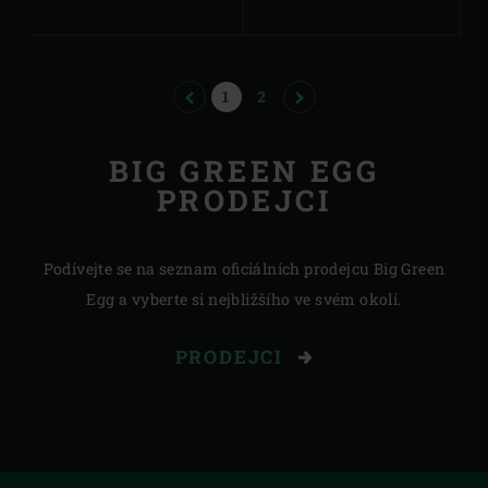
PREVIOUS
PAGE
PAGE
NEXT
1
2
BIG GREEN EGG
PRODEJCI
Podívejte se na seznam oficiálních prodejcu Big Green
Egg a vyberte si nejbližšího ve svém okolí.
PRODEJCI