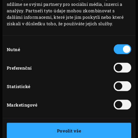
sdílíme se svými partnery pro sociální média, inzerci a
analýzy. Partneři tyto údaje mohou zkombinovat s
dalšími informacemi, které jste jim poskytli nebo které
získali v důsledku toho, že používáte jejich služby.
Výběr
PLYNOVÝ
Nutné
souhlasu
PODPALOVAČE
ROZPALOVAČ
EGGNITER®
Preferenční
Statistické
Marketingové
TWISTERS –
NÁSTAVBOVÁ
PODPALOVAČE
SKŘÍŇKA
Povolit vše