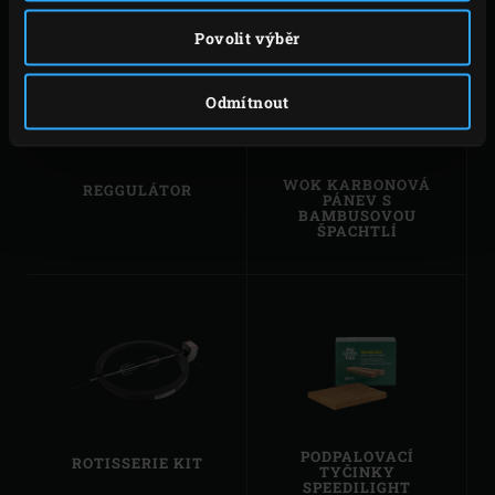
Povolit výběr
Odmítnout
WOK KARBONOVÁ
REGGULÁTOR
PÁNEV S
BAMBUSOVOU
ŠPACHTLÍ
PODPALOVACÍ
ROTISSERIE KIT
TYČINKY
SPEEDILIGHT