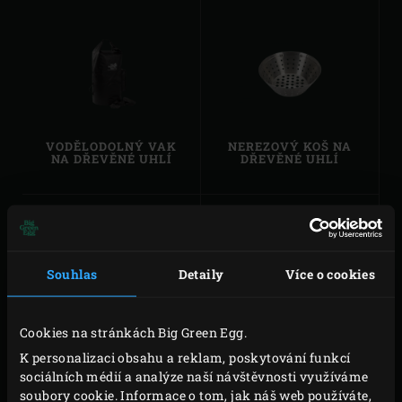
ROŠTY A KERAMIKA
(
1
)
STOJANY A STOLY
(
1
)
VODĚLODOLNÝ VAK
NEREZOVÝ KOŠ NA
NA DŘEVĚNÉ UHLÍ
DŘEVĚNÉ UHLÍ
Souhlas
Detaily
Více o cookies
Cookies na stránkách Big Green Egg.
SOUPRAVA NÁŘADÍ
DŘEVĚNÉ ŠTĚPKY NA
K personalizaci obsahu a reklam, poskytování funkcí
PRO GRILOVÁNÍ
UZENÍ
sociálních médií a analýze naší návštěvnosti využíváme
soubory cookie. Informace o tom, jak náš web používáte,