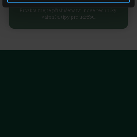
Chcete ze svého EGG vytěžit ještě více? 
Prozkoumejte příslušenství, nové techniky 
vaření a tipy pro údržbu.
Big Green Egg spojuje tradici, technologii a kvalitu jako žádný 
jiný kamado gril a celosvětově ohromuje svou dlouhou 
životností a perfektními výsledky grilování.
Kontakt
Web
Prodejci